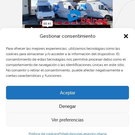
Gestionar consentimiento
Contacto:
Para ofrecer las mejores experiencias, utilizamos tecnologías como las
Teléfono: +34 911 37 55 96
cookies para almacenar y/o acceder a la información del dispositivo. El
consentimiento de estas tecnologías nos permitirá procesar datos como el
Email:
produccionbs@bainetbroadcast.es
comportamiento de navegación o las identificaciones únicas en este sitio.
No consentir o retirar el consentimiento, puede afectar negativamente a
ciertas características y funciones.
Aceptar
Denegar
©2025
Ver preferencias
Política de cookies
Pribatutasuna
Legezko oharra