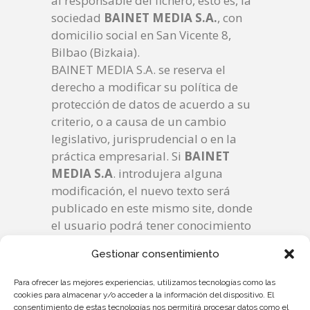
al responsable del fichero, esto es, la
sociedad
BAINET MEDIA S.A.
, con
domicilio social en San Vicente 8,
Bilbao (Bizkaia).
BAINET MEDIA S.A. se reserva el
derecho a modificar su política de
protección de datos de acuerdo a su
criterio, o a causa de un cambio
legislativo, jurisprudencial o en la
práctica empresarial. Si
BAINET
MEDIA S.A
. introdujera alguna
modificación, el nuevo texto será
publicado en este mismo site, donde
el usuario podrá tener conocimiento
de la política de protección de datos.
Gestionar consentimiento
En cualquier caso, la relación con los
usuarios se regirá por las normas
Para ofrecer las mejores experiencias, utilizamos tecnologías como las
previstas en el momento preciso en
cookies para almacenar y/o acceder a la información del dispositivo. El
consentimiento de estas tecnologías nos permitirá procesar datos como el