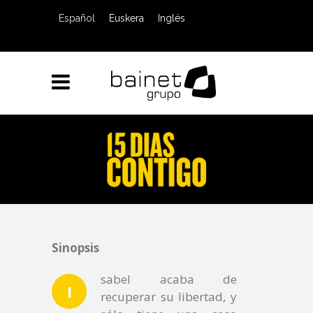
Español
Euskera
Inglés
Sinopsis
sabel acaba de
I
recuperar su libertad, y