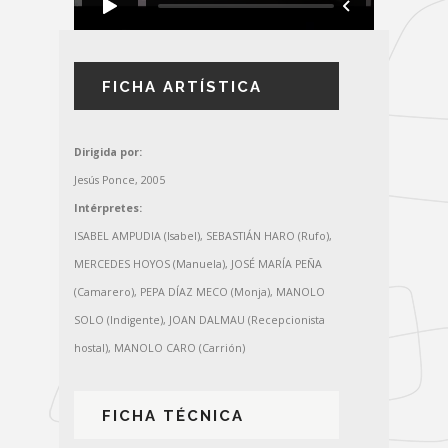
FICHA ARTÍSTICA
Dirigida por:
Jesús Ponce, 2005
Intérpretes:
ISABEL AMPUDIA (Isabel), SEBASTIÁN HARO (Rufo),
MERCEDES HOYOS (Manuela), JOSÉ MARÍA PEÑA
(Camarero), PEPA DÍAZ MECO (Monja), MANOLO
SOLO (Indigente), JOAN DALMAU (Recepcionista
hostal), MANOLO CARO (Carrión)
FICHA TÉCNICA