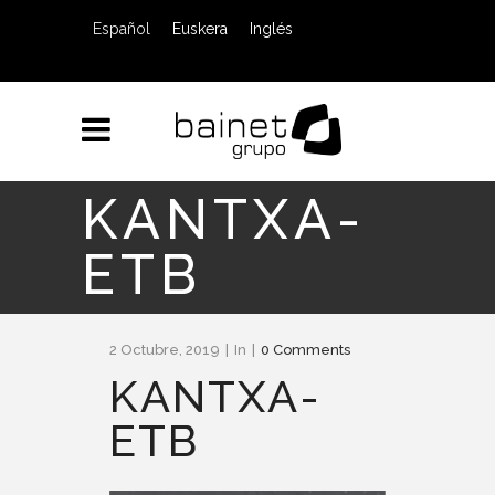
Español
Euskera
Inglés
KANTXA-
ETB
2 Octubre, 2019
In
0 Comments
KANTXA-
ETB