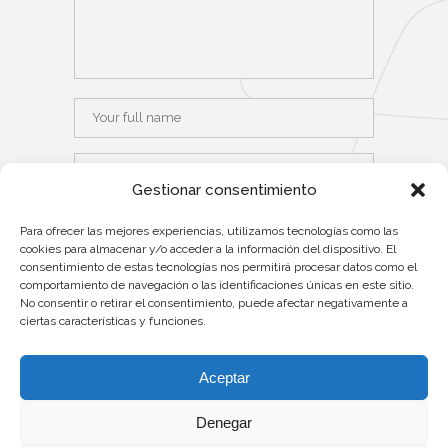
Gestionar consentimiento
Para ofrecer las mejores experiencias, utilizamos tecnologías como las
cookies para almacenar y/o acceder a la información del dispositivo. El
consentimiento de estas tecnologías nos permitirá procesar datos como el
Save my name, email, and website
comportamiento de navegación o las identificaciones únicas en este sitio.
in this browser for the next time I
No consentir o retirar el consentimiento, puede afectar negativamente a
comment.
ciertas características y funciones.
Aceptar
Denegar
©2025