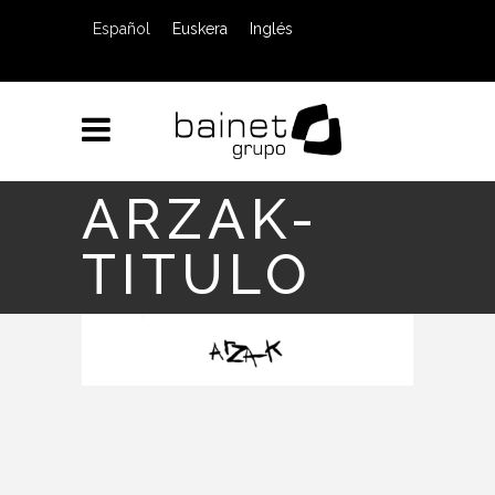
Español
Euskera
Inglés
ARZAK-
TITULO