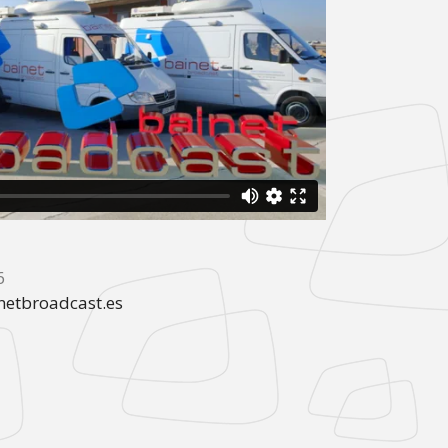
6
etbroadcast.es