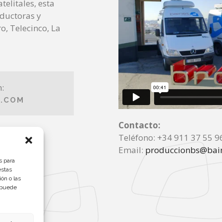
telitales, esta
oductoras y
o, Telecinco, La
:
S.COM
Contacto:
Teléfono: +34 911 37 55 9
Email:
produccionbs@bain
s para
estas
ón o las
, puede