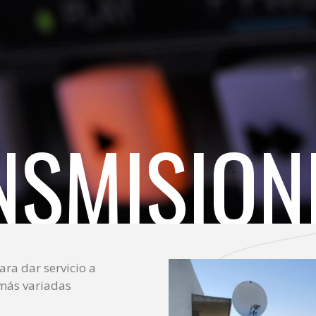
NSMISION
ra dar servicio a
 más variadas