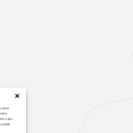
s para
estas
ón o las
, puede