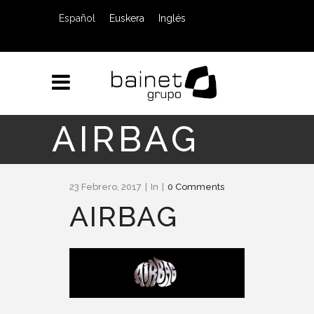
Español
Euskera
Inglés
AIRBAG
23 Febrero, 2017
In
0 Comments
AIRBAG