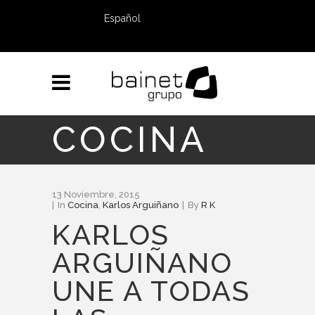
Español
COCINA
13 Noviembre, 2015
In
Cocina
,
Karlos Arguiñano
By
R K
KARLOS
ARGUIÑANO
UNE A TODAS