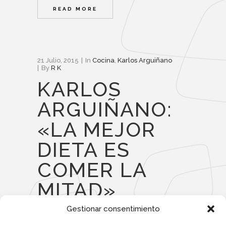
READ MORE
21 Julio, 2015
In
Cocina
,
Karlos Arguiñano
By
R K
KARLOS
ARGUIÑANO:
«LA MEJOR
DIETA ES
COMER LA
MITAD»
Gestionar consentimiento
Al margen de su programa diario en