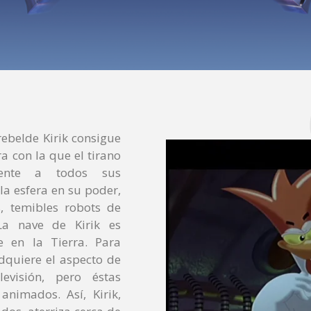
rebelde Kirik consigue
a con la que el tirano
mente a todos sus
 la esfera en su poder,
, temibles robots de
La nave de Kirik es
e en la Tierra. Para
adquiere el aspecto de
evisión, pero éstas
nimados. Así, Kirik,