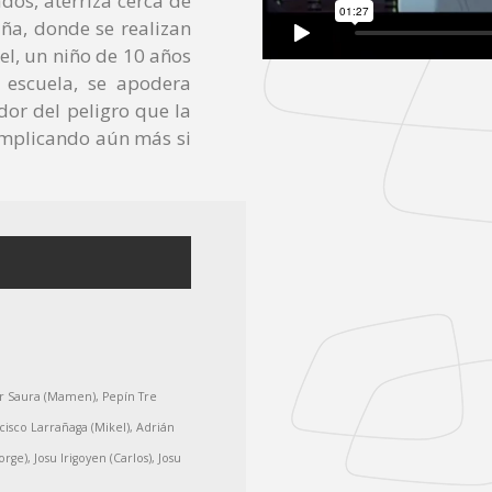
dos, aterriza cerca de
ña, donde se realizan
l, un niño de 10 años
 escuela, se apodera
or del peligro que la
complicando aún más si
Mar Saura (Mamen), Pepín Tre
cisco Larrañaga (Mikel), Adrián
rge), Josu Irigoyen (Carlos), Josu