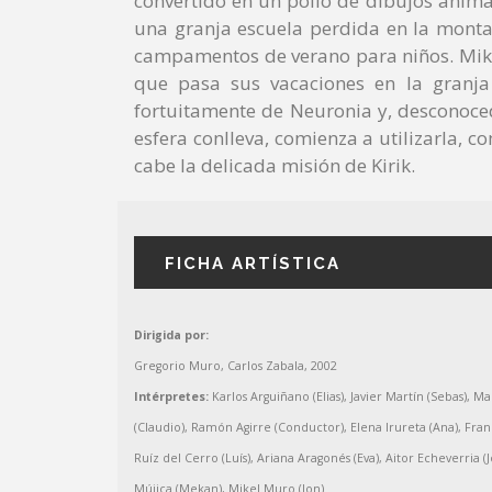
convertido en un pollo de dibujos anima
una granja escuela perdida en la monta
campamentos de verano para niños. Mike
que pasa sus vacaciones en la granja
fortuitamente de Neuronia y, desconoced
esfera conlleva, comienza a utilizarla, 
cabe la delicada misión de Kirik.
FICHA ARTÍSTICA
Dirigida por:
Gregorio Muro, Carlos Zabala, 2002
Intérpretes:
Karlos Arguiñano (Elias), Javier Martín (Sebas), 
(Claudio), Ramón Agirre (Conductor), Elena Irureta (Ana), Fran
Ruíz del Cerro (Luís), Ariana Aragonés (Eva), Aitor Echeverria (Jo
Mújica (Mekan), Mikel Muro (Jon)