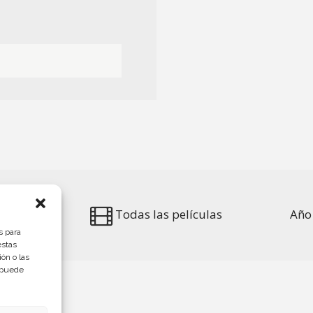
anent
Todas las películas
Año
s para
estas
ón o las
, puede